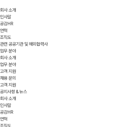
Skip
to
회사 소개
content
인사말
공감HR
연혁
조직도
관련 공공기관 및 해외협력사
업무 분야
회사 소개
업무 분야
고객 지원
채용 문의
고객 지원
공지사항 & 뉴스
회사 소개
인사말
공감HR
연혁
조직도