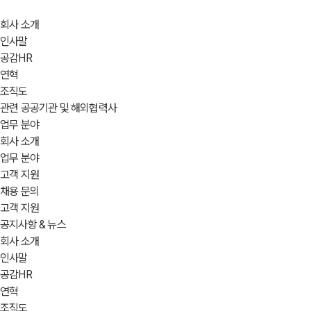
Skip
to
회사 소개
content
인사말
공감HR
연혁
조직도
관련 공공기관 및 해외협력사
업무 분야
회사 소개
업무 분야
고객 지원
채용 문의
고객 지원
공지사항 & 뉴스
회사 소개
인사말
공감HR
연혁
조직도