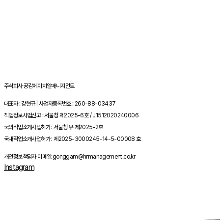
주식회사 공감에이치알매니지먼트
대표자 : 강현규 | 사업자등록번호 : 260-88-03437
직업정보사업신고 : 서울청 제2025-6호 / J1512020240006
국외직업소개사업허가 : 서울청 유 제2025-2호
국내직업소개사업허가 : 제2025-3000245-14-5-00008 호
개인정보책임자 이메일:gonggam@hrmanagement.co.kr
Instagram