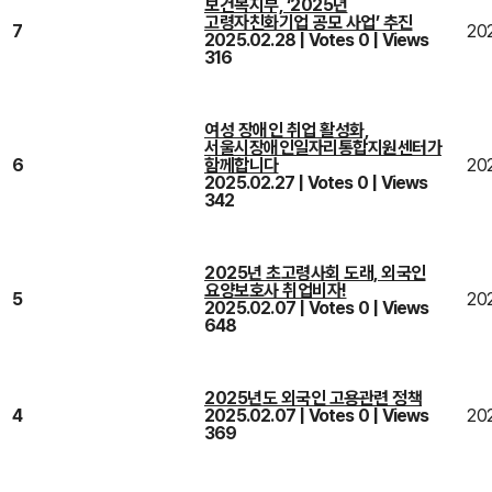
보건복지부, ‘2025년
고령자친화기업 공모 사업’ 추진
7
20
2025.02.28
|
Votes 0
|
Views
316
여성 장애인 취업 활성화,
서울시장애인일자리통합지원센터가
6
함께합니다
20
2025.02.27
|
Votes 0
|
Views
342
2025년 초고령사회 도래, 외국인
요양보호사 취업비자!
5
20
2025.02.07
|
Votes 0
|
Views
648
2025년도 외국인 고용관련 정책
4
2025.02.07
|
Votes 0
|
Views
20
369