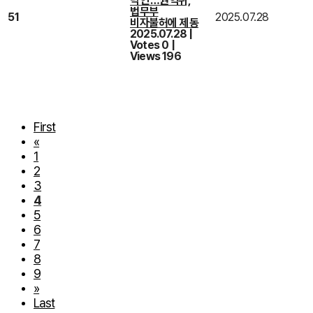
낙인’…권익위,
법무부
51
2025.07.28
비자불허에 제동
2025.07.28
|
Votes 0
|
Views 196
First
«
1
2
3
4
5
6
7
8
9
»
Last