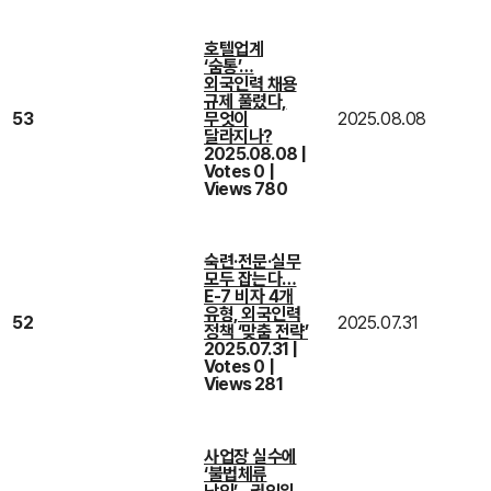
호텔업계
‘숨통’…
외국인력 채용
규제 풀렸다,
53
무엇이
2025.08.08
달라지나?
2025.08.08
|
Votes 0
|
Views 780
숙련·전문·실무
모두 잡는다…
E-7 비자 4개
유형, 외국인력
52
2025.07.31
정책 ‘맞춤 전략’
2025.07.31
|
Votes 0
|
Views 281
사업장 실수에
‘불법체류