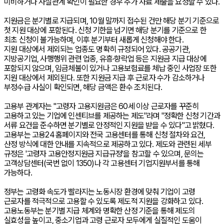
미비하거나 사실관계 확인이 필요한 경우 추가 자료 제출을 요청할 수 있다.
지원금은 분기별로 지급되며, 10월 말까지 접수된 건만 해당 분기 기준으로
첫 지원 대상에 포함된다. 신청 기한을 넘기면 해당 분기를 기준으로 한
최초 신청이 불가능하며, 이후 분기부터 새롭게 신청해야 한다.
지원 대상에서 제외되는 업종도 명확히 규정되어 있다. 공공기관,
지방공기업, 사행행위 관련 업종, 유흥·향락업 등은 지원금 지급 대상에
포함되지 않으며, 임금체불이 있거나 고용보험료를 체납 중인 사업장 또한
지원 대상에서 제외된다. 또한 지원금 지급 후 근로자 수가 감소하거나
부정수급 사실이 확인되면, 해당 금액은 환수 조치된다.
고용부 관계자는 "고령자 고용지원금은 60세 이상 근로자를 꾸준히
고용하고 있는 기업에 인센티브를 제공하는 제도"라며 "정확한 신청 기간과
서류 요건을 준수하면 분기별로 안정적인 지원을 받을 수 있다"고 밝혔다.
고용부는 고용24 홈페이지와 전국 고용센터를 통해 신청 절차와 요건,
산정 방식에 대한 안내를 지속적으로 제공하고 있다. 제도와 관련된 세부
규정은 '고령자 고용안정지원금 지급규정'을 참고할 수 있으며, 문의는
고객상담센터(국번 없이 1350)나 각 고용센터 기업지원부서를 통해
가능하다.
정부는 고령화 속도가 빨라지는 노동시장 환경에 맞춰 기업이 고령
근로자를 적극적으로 고용할 수 있도록 제도적 지원을 강화하고 있다.
고용노동부는 분기별 지급 체계와 명확한 산정 기준을 통해 제도의
실효성을 높이고, 중소기업과 고령 근로자 모두에게 실질적인 도움이