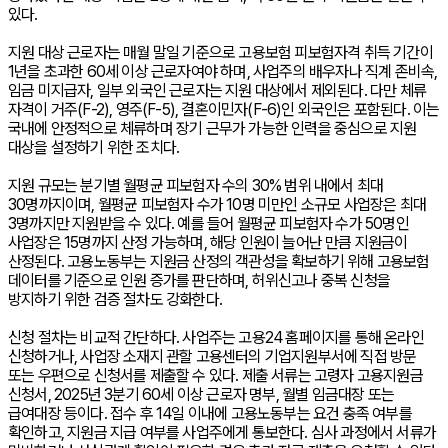
있다.
지원 대상 근로자는 매월 말일 기준으로 고용보험 피보험자격 취득 기간이
1년을 초과한 60세 이상 근로자여야 하며, 사업주의 배우자나 직계 존비속,
임금 미지급자, 일부 외국인 근로자는 지원 대상에서 제외된다. 다만 체류
자격이 거주(F-2), 영주(F-5), 결혼이민자(F-6)인 외국인은 포함된다. 이는
국내에 안정적으로 체류하며 장기 근무가 가능한 인력을 중심으로 지원
대상을 설정하기 위한 조치다.
지원 규모는 분기별 월평균 피보험자 수의 30% 범위 내에서 최대
30명까지이며, 월평균 피보험자 수가 10명 미만인 소규모 사업장은 최대
3명까지만 지원받을 수 있다. 예를 들어 월평균 피보험자 수가 50명인
사업장은 15명까지 산정 가능하며, 해당 인원이 늘어난 만큼 지원금이
산정된다. 고용노동부는 지원금 산정의 객관성을 확보하기 위해 고용보험
데이터를 기준으로 인원 증가를 판단하며, 허위신고나 중복 신청을
방지하기 위한 검증 절차도 강화한다.
신청 절차는 비교적 간단하다. 사업주는 고용24 홈페이지를 통해 온라인
신청하거나, 사업장 소재지 관할 고용센터의 기업지원부서에 직접 방문
또는 우편으로 신청서를 제출할 수 있다. 제출 서류는 고령자 고용지원금
신청서, 2025년 3분기 60세 이상 근로자 명부, 월별 임금대장 또는
급여대장 등이다. 접수 후 14일 이내에 고용노동부는 요건 충족 여부를
확인하고, 지원금 지급 여부를 사업주에게 통보한다. 심사 과정에서 서류가