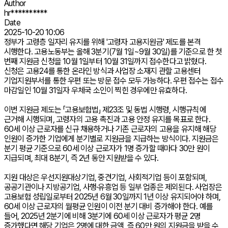
Author
hr**********
Date
2025-10-20 10:06
정부가 고령층 일자리 유지를 위해 '고령자 고용지원금' 제도를 본격
시행한다. 고용노동부는 올해 3분기(7월 1일~9월 30일)를 기준으로 한 첫
번째 지원금 신청을 10월 1일부터 10월 31일까지 접수한다고 밝혔다.
신청은 고용24를 통한 온라인 방식과 사업장 소재지 관할 고용센터
기업지원부서를 통한 우편 또는 방문 접수 모두 가능하다. 우편 접수는 접수
마감일인 10월 31일자 우체국 소인이 찍힌 경우에만 유효하다.
이번 지원금 제도는 「고용보험법」 제23조 및 동법 시행령, 시행규칙에
근거해 시행되며, 고령자의 고용 촉진과 고용 안정 유지를 목표로 한다.
60세 이상 근로자를 신규 채용하거나 기존 근로자의 고용을 유지해 해당
인원이 증가한 기업에게 분기별로 지원금을 지급하는 방식이다. 지원금은
분기 평균 기준으로 60세 이상 근로자가 1명 증가할 때마다 30만 원이
지급되며, 최대 8분기, 즉 2년 동안 지원받을 수 있다.
지원 대상은 우선지원대상기업, 중견기업, 사회적기업 등이 포함되며,
공공기관이나 지방공기업, 사행·유흥업 등 일부 업종은 제외된다. 사업장은
고용보험 성립일로부터 2025년 6월 30일까지 1년 이상 유지되어야 하며,
60세 이상 근로자의 월평균 인원이 이전 분기 대비 증가해야 한다. 예를
들어, 2025년 2분기에 비해 3분기에 60세 이상 근로자가 평균 2명
증가했다면 해당 기업은 2명에 대한 금액, 즉 60만 원의 지원금을 받을 수