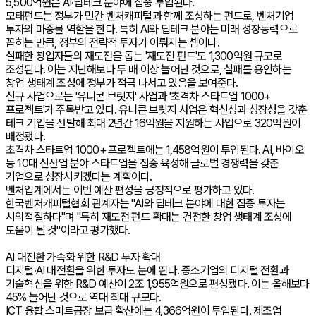
5,500억원은 AI·딥테크 분야에 집중 투입된다.
모태펀드는 정부가 민간 벤처캐피털과 함께 조성하는 펀드로, 벤처기업
투자의 마중물 역할을 한다. 특히 AI와 딥테크 분야는 미래 성장동력으로
꼽히는 만큼, 정부의 전략적 투자가 이뤄지는 셈이다.
실패한 창업자들의 재도전을 돕는 '재도전 펀드'도 1,300억원 규모로
조성된다. 이는 지난해보다 두 배 이상 늘어난 것으로, 실패를 용인하는
창업 생태계 조성에 정부가 적극 나서고 있음을 보여준다.
신규 사업으로는 '유니콘 브릿지' 사업과 '초격차 스타트업 1000+
프로젝트'가 주목받고 있다. 유니콘 브릿지 사업은 혁신성과 성장성을 갖춘
테크 기업을 선발해 최대 2년간 16억원을 지원하는 사업으로 320억원이
배정됐다.
초격차 스타트업 1000+ 프로젝트에는 1,458억원이 투입된다. AI, 바이오
등 10대 신산업 분야 스타트업을 집중 육성해 글로벌 경쟁력을 갖춘
기업으로 성장시키겠다는 계획이다.
벤처업계에서는 이번 예산 편성을 긍정적으로 평가하고 있다.
한국벤처캐피털협회 관계자는 "AI와 딥테크 분야에 대한 집중 투자는
시의적절하다"며 "특히 재도전 펀드 확대는 건전한 창업 생태계 조성에
도움이 될 것"이라고 평가했다.
AI 대전환 가속화 위한 R&D 투자 확대
디지털·AI 대전환을 위한 투자도 눈에 띈다. 중소기업의 디지털 전환과
기술혁신을 위한 R&D 예산이 2조 1,955억원으로 편성됐다. 이는 올해보다
45% 늘어난 것으로 역대 최대 규모다.
ICT 융합 스마트공장 보급 확산에는 4,366억원이 투입된다. 제조업