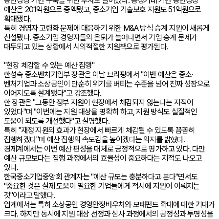
동반성장 기반 구축을 위한 투자도 늘어났다. 공정거래 기반 동반성장
예산은 201억원으로 증액됐고, 중소기업 기술보호 지원도 51억원으로
확대됐다.
특히 경영자 고령화 문제에 대응하기 위한 M&A 방식 승계 지원이 새롭게
신설됐다. 중소기업 경영자들의 은퇴가 늘어나면서 기업 승계 문제가
대두되고 있는 상황에서 시의적절한 지원책으로 평가된다.
"현장 체감할 수 있는 예산 집행"
한성숙 중소벤처기업부 장관은 이날 브리핑에서 "이번 예산은 중소·
벤처기업과 소상공인이 단순히 위기를 버티는 수준을 넘어 진짜 성장으로
이어지도록 설계됐다"고 강조했다.
한 장관은 "그동안 정부 지원이 현장에서 체감되지 않는다는 지적이
있었다"며 "이번에는 지원 대상을 명확히 하고, 지원 방식도 실질적인
도움이 되도록 개선했다"고 설명했다.
특히 "재정 지원의 효과가 현장에서 빠르게 체감될 수 있도록 꼼꼼히
집행하겠다"며 예산 집행의 속도감을 높이겠다는 의지를 밝혔다.
경제계에서는 이번 예산 편성을 대체로 긍정적으로 평가하고 있다. 다만
예산 규모보다는 집행 과정에서의 효율성이 중요하다는 지적도 나오고
있다.
한국중소기업중앙회 관계자는 "예산 규모는 충분하다고 본다"면서도
"중요한 것은 실제 도움이 필요한 기업들에게 적시에 지원이 이뤄지는
것"이라고 말했다.
업계에서는 특히 소상공인 경영안정바우처와 모태펀드 확대에 대한 기대가
크다. 하지만 동시에 지원 대상 선정과 심사 과정에서의 공정성과 투명성을