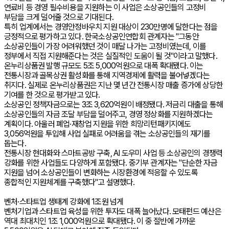
연료비 등 경영 필수비용을 지원하는 이 사업은 소상공인들의 고정비
부담을 크게 덜어줄 것으로 기대된다.
특히 업계에서는 경영안정바우치 지원 대상이 230만명에 달한다는 점을
긍정적으로 평가하고 있다. 한국소상공인연합회 관계자는 "그동안
소상공인들이 가장 어려워했던 것이 매달 나가는 고정비였는데, 이를
정부에서 직접 지원해준다는 것은 실질적인 도움이 될 것"이라고 말했다.
온누리상품권 발행 규모도 5조 5,000억원으로 대폭 확대됐다. 이는
전통시장과 골목상권 활성화를 통해 지역경제에 활력을 불어넣겠다는
취지다. 실제로 온누리상품권은 지난 몇 년간 전통시장 매출 증가에 상당한
기여를 한 것으로 평가받고 있다.
소상공인 정책자금으로는 3조 3,620억원이 배정됐다. 저금리 대출을 통해
소상공인들의 자금 조달 부담을 덜어주고, 경영 정상화를 지원하겠다는
계획이다. 아울러 폐업·재창업 지원을 위한 희망리턴패키지에도
3,056억원을 투입해 사업 실패로 어려움을 겪는 소상공인들의 재기를
돕는다.
전통시장 현대화와 스마트공방 구축, AI 도우미 사업 등 소상공인의 경쟁력
강화를 위한 사업들도 다양하게 포함됐다. 중기부 관계자는 "단순한 자금
지원을 넘어 소상공인들이 변화하는 시장환경에 적응할 수 있도록
종합적인 지원체계를 구축했다"고 설명했다.
벤처·스타트업 생태계 강화에 1조원 넘게
벤처기업과 스타트업 육성을 위한 투자도 대폭 늘어났다. 모태펀드 예산은
역대 최대치인 1조 1,000억원으로 확대됐다. 이 중 절반에 가까운