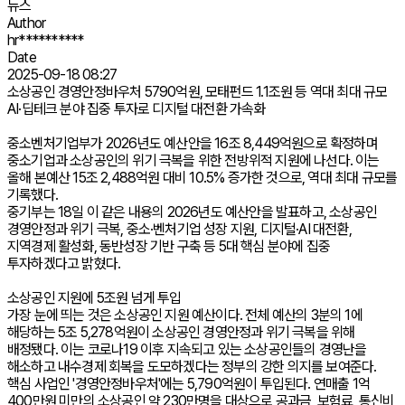
뉴스
Author
hr**********
Date
2025-09-18 08:27
소상공인 경영안정바우처 5790억원, 모태펀드 1.1조원 등 역대 최대 규모
AI·딥테크 분야 집중 투자로 디지털 대전환 가속화
중소벤처기업부가 2026년도 예산안을 16조 8,449억원으로 확정하며
중소기업과 소상공인의 위기 극복을 위한 전방위적 지원에 나선다. 이는
올해 본예산 15조 2,488억원 대비 10.5% 증가한 것으로, 역대 최대 규모를
기록했다.
중기부는 18일 이 같은 내용의 2026년도 예산안을 발표하고, 소상공인
경영안정과 위기 극복, 중소·벤처기업 성장 지원, 디지털·AI 대전환,
지역경제 활성화, 동반성장 기반 구축 등 5대 핵심 분야에 집중
투자하겠다고 밝혔다.
소상공인 지원에 5조원 넘게 투입
가장 눈에 띄는 것은 소상공인 지원 예산이다. 전체 예산의 3분의 1에
해당하는 5조 5,278억원이 소상공인 경영안정과 위기 극복을 위해
배정됐다. 이는 코로나19 이후 지속되고 있는 소상공인들의 경영난을
해소하고 내수경제 회복을 도모하겠다는 정부의 강한 의지를 보여준다.
핵심 사업인 '경영안정바우처'에는 5,790억원이 투입된다. 연매출 1억
400만원 미만의 소상공인 약 230만명을 대상으로 공과금, 보험료, 통신비,