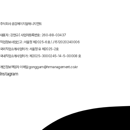
주식회사 공감에이치알매니지먼트
대표자 : 강현규 | 사업자등록번호 : 260-88-03437
직업정보사업신고 : 서울청 제2025-6호 / J1512020240006
국외직업소개사업허가 : 서울청 유 제2025-2호
국내직업소개사업허가 : 제2025-3000245-14-5-00008 호
개인정보책임자 이메일:gonggam@hrmanagement.co.kr
Instagram