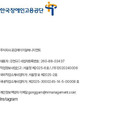
주식회사 공감에이치알매니지먼트
대표자 : 강현규 | 사업자등록번호 : 260-88-03437
직업정보사업신고 : 서울청 제2025-6호 / J1512020240006
국외직업소개사업허가 : 서울청 유 제2025-2호
국내직업소개사업허가 : 제2025-3000245-14-5-00008 호
개인정보책임자 이메일:gonggam@hrmanagement.co.kr
Instagram