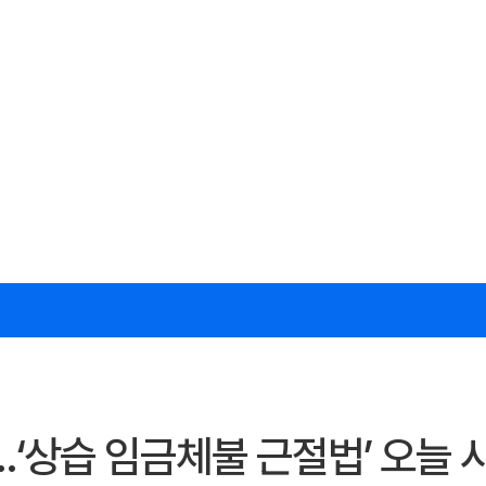
…‘상습 임금체불 근절법’ 오늘 