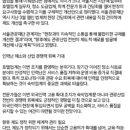
협업을 통해 이뤄졌다는 점에서도 의미가 크다. 서울시는 지난해 말부터
호텔업계 실무자, 청소 도급업체, 학계 전문가 등과 간담회를 열어 현장의
요구사항을 수렴하고 이를 구체적인 개선안으로 정리했다. 서울관광재단
역시 지난 3월 열린 법제처 현장 간담회에서 관련 내용을 직접 건의하며
제도 개선을 촉구한 바 있다.
서울관광재단 관계자는 “현장과의 지속적인 소통을 통해 불합리한 규제를
개선한 결과”라며, “향후에도 관광산업 전반의 제도적 애로를 발굴해
개선해 나갈 계획”이라고 밝혔다.
인력난 해소와 산업 경쟁력 회복 기대
호텔업계는 이번 조치를 환영하는 분위기다. 장기간 이어진 청소·식음료
분야의 만성적인 인력난은 서비스 품질 저하와 운영 비용 증가로 직결돼
왔다. 특히 코로나19 이후 관광 수요 회복에 대비해 인력을 안정적으로
확보하는 것이 숙박업계의 중요한 과제로 떠올랐다.
전문가들은 이번 외국인력 고용 확대 조치가 숙박업계뿐 아니라 관광산업
전반의 경쟁력 회복에도 긍정적인 영향을 미칠 것으로 보고 있다.
외국인력이 현장에 투입되면서 업무 공백을 최소화하고, 서비스 품질을
유지할 수 있는 여건이 마련될 것이란 전망이다.
향후 제도 정착 위한 체계적 관리 필요
다만, 제도가 정착되기 위해서는 단순한 고용허가 확대를 넘어, 교육·적응·