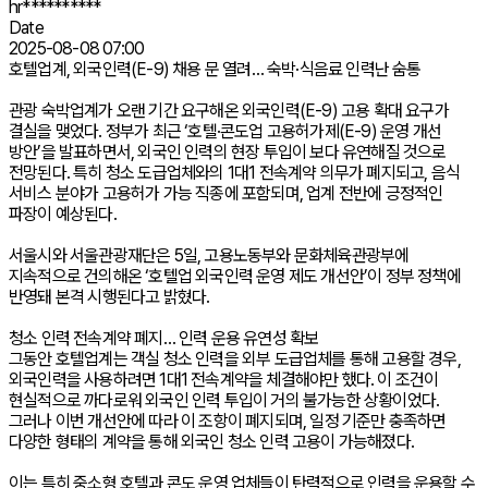
hr**********
Date
2025-08-08 07:00
호텔업계, 외국인력(E-9) 채용 문 열려… 숙박·식음료 인력난 숨통
관광 숙박업계가 오랜 기간 요구해온 외국인력(E-9) 고용 확대 요구가
결실을 맺었다. 정부가 최근 ‘호텔·콘도업 고용허가제(E-9) 운영 개선
방안’을 발표하면서, 외국인 인력의 현장 투입이 보다 유연해질 것으로
전망된다. 특히 청소 도급업체와의 1대1 전속계약 의무가 폐지되고, 음식
서비스 분야가 고용허가 가능 직종에 포함되며, 업계 전반에 긍정적인
파장이 예상된다.
서울시와 서울관광재단은 5일, 고용노동부와 문화체육관광부에
지속적으로 건의해온 ‘호텔업 외국인력 운영 제도 개선안’이 정부 정책에
반영돼 본격 시행된다고 밝혔다.
청소 인력 전속계약 폐지… 인력 운용 유연성 확보
그동안 호텔업계는 객실 청소 인력을 외부 도급업체를 통해 고용할 경우,
외국인력을 사용하려면 1대1 전속계약을 체결해야만 했다. 이 조건이
현실적으로 까다로워 외국인 인력 투입이 거의 불가능한 상황이었다.
그러나 이번 개선안에 따라 이 조항이 폐지되며, 일정 기준만 충족하면
다양한 형태의 계약을 통해 외국인 청소 인력 고용이 가능해졌다.
이는 특히 중소형 호텔과 콘도 운영 업체들이 탄력적으로 인력을 운용할 수