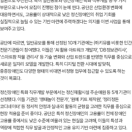
일환으로 추진된다. 특히 일반공모와 정신장애인 특화 직무개발 등 두 가지
부문으로 나누어 모집이 진행된 점이 눈에 띈다. 공단은 산업환경 변화에
대응하면서도, 고용률이 상대적으로 낮은 정신장애인의 취업 기회를
실질적으로 늘릴 수 있는 기반 마련에 주력하겠다는 의지를 이번 사업을 통해
보여주고 있다.
공단에 따르면, 일반공모를 통해 선정된 10개 기관에는 ㈜키뮤를 비롯한 민간
전문기관들이 참여했다. 이들은 ‘AI 활용 아트워크 개발자’, ‘DB정보관리사’,
‘스마트팜 작물 관리사’ 등 기술 변화와 산업 트렌드를 반영한 직무를 중심으로
새로운 일자리 모델을 개발한다. 특히 디지털 전환 시대에 발맞춰,
중증장애인도 다양한 형태의 비대면·비정형 업무에 접근할 수 있도록 하는
것이 목표다.
정신장애인 특화 직무개발 부문에서는 정신재활시설 주순애원 등 5개 기관이
선정됐다. 이들 기관은 ‘생태놀이 전문가’, ‘원예 키트 제작원’, ‘정리정돈
코디네이터’ 등 정서적 안정과 실내·외 활동의 균형을 고려한 직무를 중심으로
현장 적용을 준비 중이다. 공단은 특히 정신장애인의 고용률이 전체 장애인
고용률 중에서도 낮은 수준에 머물러 있는 현실을 고려해, 이들의 특성과
역량에 적합한 직무 발굴과 안정적인 고용 유지 기반 마련에 집중하고 있다.